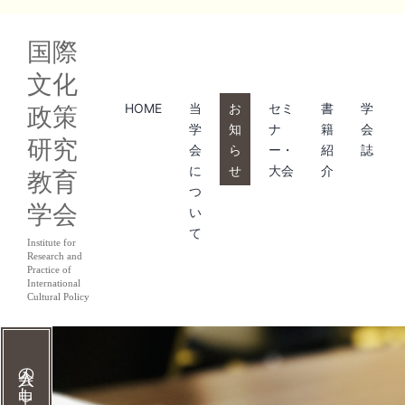
コ
国際
ン
文化
テ
HOME
当
お
セミ
書
学
政策
ン
学
知
ナ
籍
会
研究
ツ
会
ら
ー・
紹
誌
に
せ
大会
介
教育
へ
つ
学会
ス
い
て
キ
Institute for
Research and
ッ
Practice of
International
Cultural Policy
プ