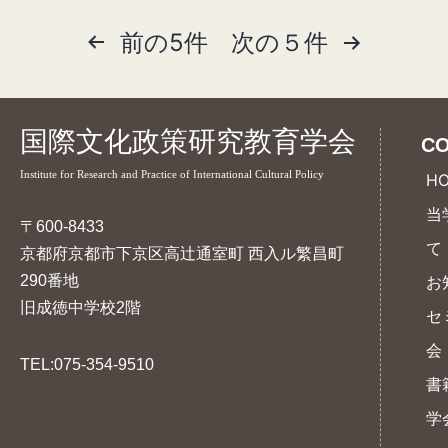
前の5件
次の５件
投
稿
の
国際文化政策研究教育学会
CO
ペ
Institute for Research and Practice of International Cultural Policy
H
ー
当
ジ
〒600-8433
て
京都府京都市下京区高辻通室町 西入ル繁昌町
送
290番地
お
り
旧成徳中学校2階
セ
会
TEL:075-354-9510
書
学