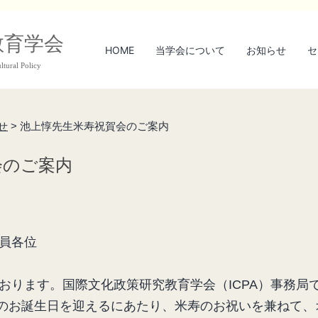
教育学会
HOME
当学会について
お知らせ
セ
ltural Policy
せ
>
池上惇先生米寿祝賀会のご案内
会のご案内
員各位
おります。国際文化政策研究教育学会（ICPA）事務局
8歳のお誕生日を迎えるにあたり、米寿のお祝いを兼ねて