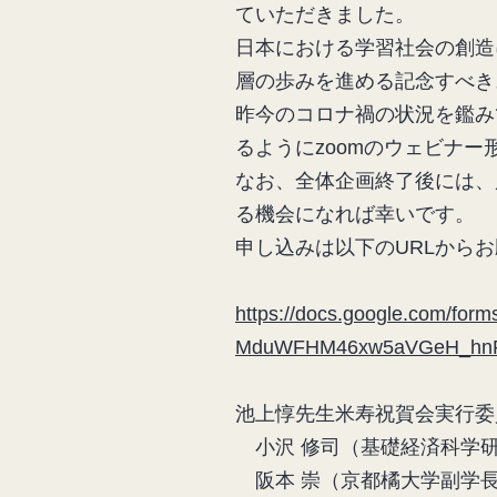
ていただきました。
日本における学習社会の創造
層の歩みを進める記念すべき
昨今のコロナ禍の状況を鑑み
るようにzoomのウェビナー
なお、全体企画終了後には、
る機会になれば幸いです。
申し込みは以下のURLから
https://docs.google.com/fo
MduWFHM46xw5aVGeH_hnFB
池上惇先生米寿祝賀会実行委
小沢 修司（基礎経済科学
阪本 崇（京都橘大学副学長