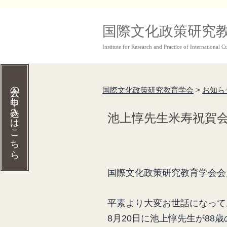
コ
国際文化政策研究
ン
Institute for Research and Practice of International Cu
テ
ン
ツ
入会の申し込みはこちら
国際文化政策研究教育学会
>
お知ら
へ
池上惇先生米寿祝賀
ス
キ
ッ
プ
国際文化政策研究教育学会会
平素より大変お世話になって
8月20日に池上惇先生が8