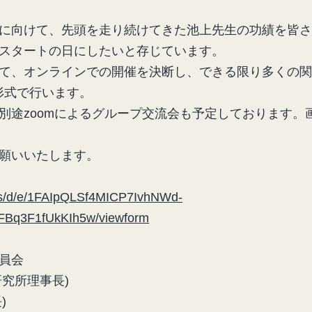
に向けて、先頭を走り続けてきた池上先生の功績を皆さ
スタートの日にしたいと存じています。
て、オンラインでの開催を決断し、できる限り多くの関
形式で行います。
別途zoomによるグループ交流会も予定しております。
お願いいたします。
rms/d/e/1FAIpQLSf4MICP7IvhNWd-
q3F1fUkKIh5w/viewform
員会
研究所理事長)
)