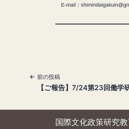
E-mail：shimindaigakuin@gm
前の投稿
投
【ご報告】7/24第23回働
稿
ナ
ビ
ゲ
国際文化政策研究教