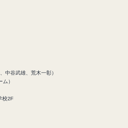
中谷武雄、荒木一彰）
ーム）
学校2F