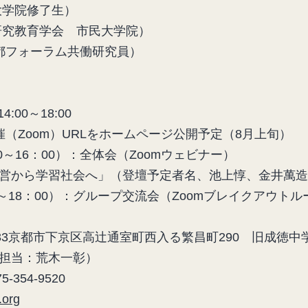
大学院修了生）
研究教育学会 市民大学院）
京都フォーラム共働研究員）
:00～18:00
（Zoom）URLをホームページ公開予定（8月上旬）
～16：00）：全体会（Zoomウェビナー）
習社会へ」（登壇予定者名、池上惇、金井萬造、
：00）：グループ交流会（Zoomブレイクアウトル
433京都市下京区高辻通室町西入る繁昌町290 旧成徳中
会（担当：荒木一彰）
5-354-9520
.org