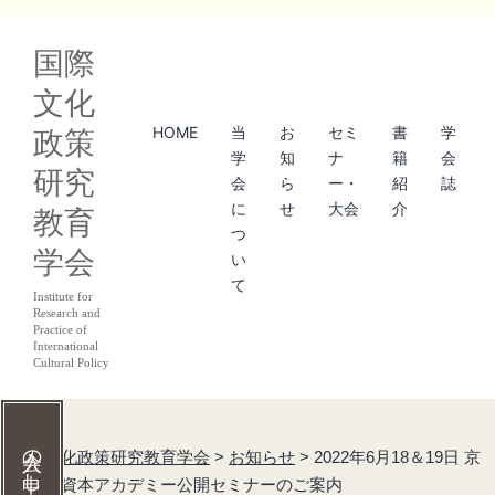
コ
国際
ン
文化
テ
HOME
当
お
セミ
書
学
政策
ン
学
知
ナ
籍
会
研究
ツ
会
ら
ー・
紹
誌
に
せ
大会
介
教育
へ
つ
学会
ス
い
て
キ
Institute for
Research and
ッ
Practice of
International
Cultural Policy
プ
国際文化政策研究教育学会
>
お知らせ
>
2022年6月18＆19日 京
都文化資本アカデミー公開セミナーのご案内