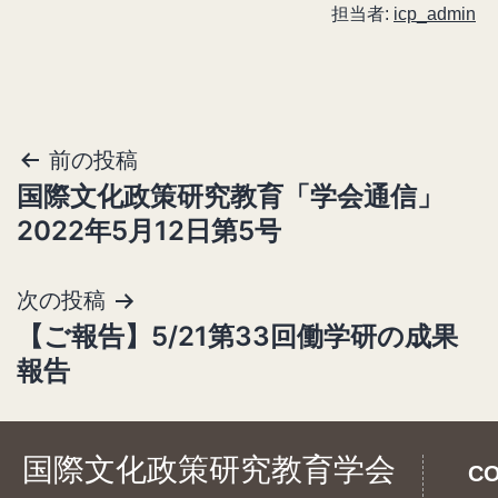
担当者:
icp_admin
前の投稿
投
国際文化政策研究教育「学会通信」
稿
2022年5月12日第5号
ナ
ビ
次の投稿
ゲ
【ご報告】5/21第33回働学研の成果
ー
報告
シ
ョ
国際文化政策研究教育学会
CO
ン