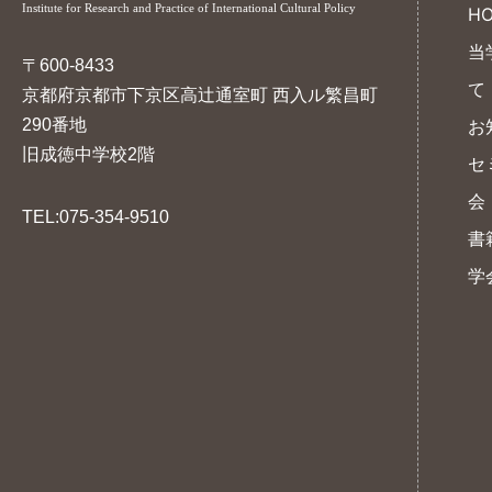
Institute for Research and Practice of International Cultural Policy
H
当
〒600-8433
て
京都府京都市下京区高辻通室町 西入ル繁昌町
290番地
お
旧成徳中学校2階
セ
会
TEL:075-354-9510
書
学