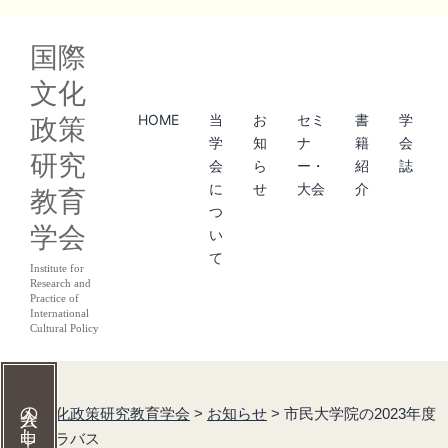
コ
国際
ン
文化
テ
HOME
当
お
セミ
書
学
政策
ン
学
知
ナ
籍
会
研究
ツ
会
ら
ー・
紹
誌
に
せ
大会
介
教育
へ
つ
学会
ス
い
て
キ
Institute for
Research and
ッ
Practice of
International
Cultural Policy
プ
国際文化政策研究教育学会
>
お知らせ
>
市民大学院の2023年度
後期シラバス