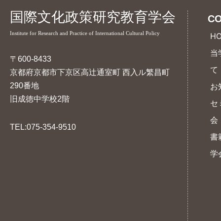
ー
国際文化政策研究教育学会
CO
シ
Institute for Research and Practice of International Cultural Policy
H
ョ
当
ン
〒600-8433
て
京都府京都市下京区高辻通室町 西入ル繁昌町
290番地
お
旧成徳中学校2階
セ
会
TEL:075-354-9510
書
学