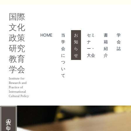
コ
国際
ン
文化
テ
HOME
当
お
セミ
書
学
政策
ン
学
知
ナ
籍
会
研究
ツ
会
ら
ー・
紹
誌
に
せ
大会
介
教育
へ
つ
学会
ス
い
て
キ
Institute for
Research and
ッ
Practice of
International
Cultural Policy
プ