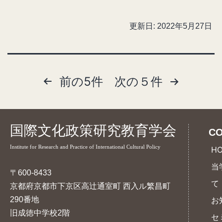
更新日:
2022年5月27日
前の5件
次の５件
投
稿
の
国際文化政策研究教育学会
CO
ペ
Institute for Research and Practice of International Cultural Policy
H
ー
当
ジ
〒600-8433
て
京都府京都市下京区高辻通室町 西入ル繁昌町
送
290番地
お
り
旧成徳中学校2階
セ