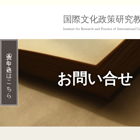
コ
国際文化政策研究
ン
Institute for Research and Practice of International Cu
テ
ン
ツ
入会の申し込みはこちら
へ
お問い合せ
ス
キ
ッ
プ