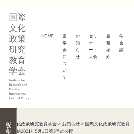
コ
国際
ン
文化
テ
HOME
当
お
セミ
書
学
政策
ン
学
知
ナ
籍
会
研究
ツ
会
ら
ー・
紹
誌
に
せ
大会
介
教育
へ
つ
学会
ス
い
て
キ
Institute for
Research and
ッ
Practice of
International
Cultural Policy
プ
国際文化政策研究教育学会
>
お知らせ
>
国際文化政策研究教育
学会通信2021年5月1日第3号の公開