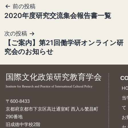
前の投稿
投
2020年度研究交流集会報告書一覧
稿
ナ
次の投稿
ビ
【ご案内】第21回働学研オンライン研
ゲ
究会のお知らせ
ー
シ
国際文化政策研究教育学会
CO
ョ
Institute for Research and Practice of International Cultural Policy
H
ン
当
〒600-8433
て
京都府京都市下京区高辻通室町 西入ル繁昌町
290番地
お
旧成徳中学校2階
セ