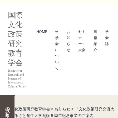
コ
国際
ン
文化
テ
HOME
当
お
セミ
書
学
政策
ン
学
知
ナ
籍
会
研究
ツ
会
ら
ー・
紹
誌
に
せ
大会
介
教育
へ
つ
学会
ス
い
て
キ
Institute for
Research and
ッ
Practice of
International
Cultural Policy
プ
国際文化政策研究教育学会
>
お知らせ
>
「文化政策研究交流大
会」ふるさと創生大学創設５周年記念事業のご案内