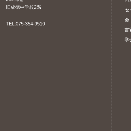
旧成徳中学校2階
セ
会
TEL:075-354-9510
書
学