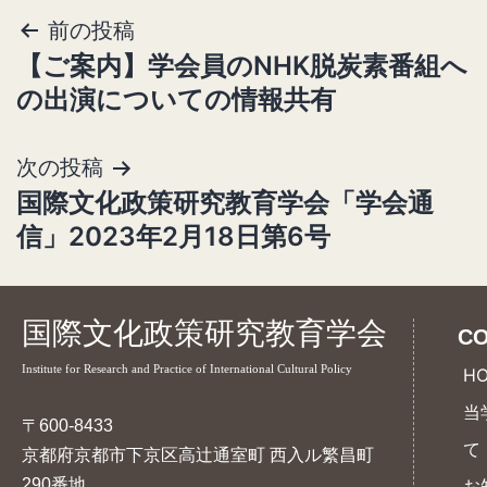
前の投稿
投
【ご案内】学会員のNHK脱炭素番組へ
稿
の出演についての情報共有
ナ
ビ
次の投稿
ゲ
国際文化政策研究教育学会「学会通
ー
信」2023年2月18日第6号
シ
ョ
国際文化政策研究教育学会
CO
ン
Institute for Research and Practice of International Cultural Policy
H
当
〒600-8433
て
京都府京都市下京区高辻通室町 西入ル繁昌町
290番地
お