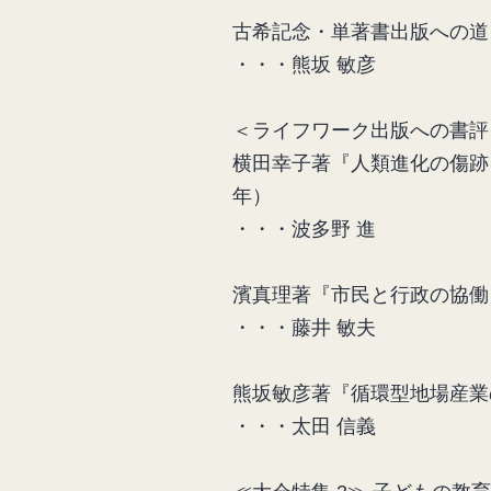
古希記念・単著書出版への道
・・・熊坂 敏彦
＜ライフワーク出版への書評
横田幸子著『人類進化の傷跡
年）
・・・波多野 進
濱真理著『市民と行政の協働
・・・藤井 敏夫
熊坂敏彦著『循環型地場産業
・・・太田 信義