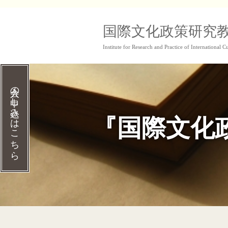
コ
国際文化政策研究
ン
Institute for Research and Practice of International Cu
テ
ン
ツ
入会の申し込みはこちら
へ
『国際文化政
ス
キ
ッ
プ