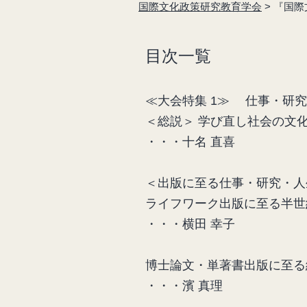
国際文化政策研究教育学会
>
『国際文
目次一覧
≪大会特集 1≫ 仕事・研
＜総説＞ 学び直し社会の文
・・・十名 直喜
＜出版に至る仕事・研究・人
ライフワーク出版に至る半世
・・・横田 幸子
博士論文・単著書出版に至る
・・・濱 真理