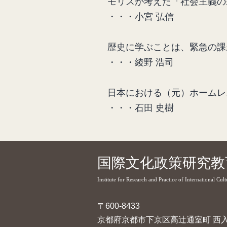
モリスが考えた「社会主義の
・・・小宮 弘信
歴史に学ぶことは、緊急の課
・・・綾野 浩司
日本における（元）ホームレ
・・・石田 史樹
国際文化政策研究教
Institute for Research and Practice of International Cult
〒600-8433
京都府京都市下京区高辻通室町 西入