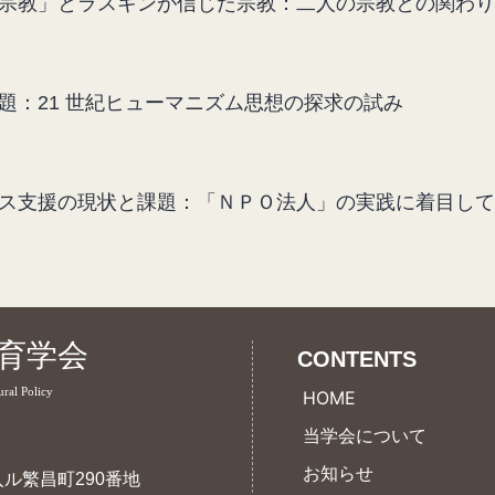
宗教」とラスキンが信じた宗教：二人の宗教との関わり
題：21 世紀ヒューマニズム思想の探求の試み
ス支援の現状と課題：「ＮＰＯ法人」の実践に着目して
育学会
CONTENTS
ural Policy
HOME
当学会について
お知らせ
ル繁昌町290番地