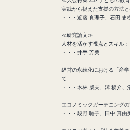
≪大会特集 2≫ 子どもの教
実践から捉えた支援の方法と養
・・・近藤 真理子、石田 史
≪研究論文≫
人材を活かす視点とスキル：
・・・井手 芳美
経営の永続化における「産学
て
・・・木林 威夫、澤 稜介、
エコノミックガーデニングの
・・・段野 聡子、田中 真由