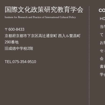
国際文化政策研究教育学会
CO
Institute for Research and Practice of International Cultural Policy
H
当
〒600-8433
て
京都府京都市下京区高辻通室町 西入ル繁昌町
290番地
お
旧成徳中学校2階
セ
会
TEL:075-354-9510
書
学