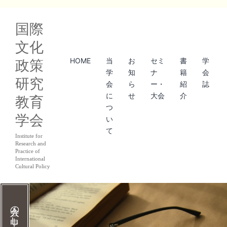
コ
国際
ン
文化
テ
HOME
当
お
セミ
書
学
政策
ン
学
知
ナ
籍
会
研究
ツ
会
ら
ー・
紹
誌
に
せ
大会
介
教育
へ
つ
学会
ス
い
て
キ
Institute for
Research and
ッ
Practice of
International
Cultural Policy
プ