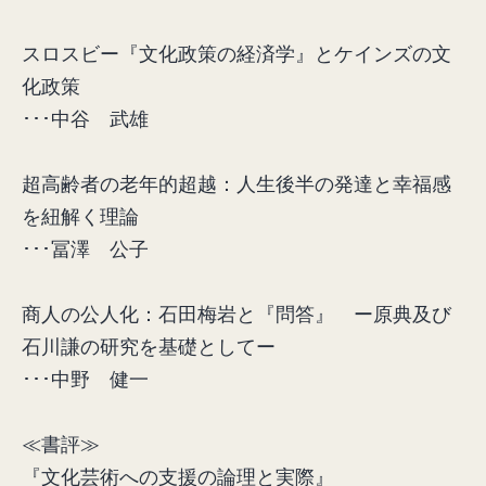
スロスビー『文化政策の経済学』とケインズの文
化政策
･･･中谷 武雄
超高齢者の老年的超越：人生後半の発達と幸福感
を紐解く理論
･･･冨澤 公子
商人の公人化：石田梅岩と『問答』 ー原典及び
石川謙の研究を基礎としてー
･･･中野 健一
≪書評≫
『文化芸術への支援の論理と実際』