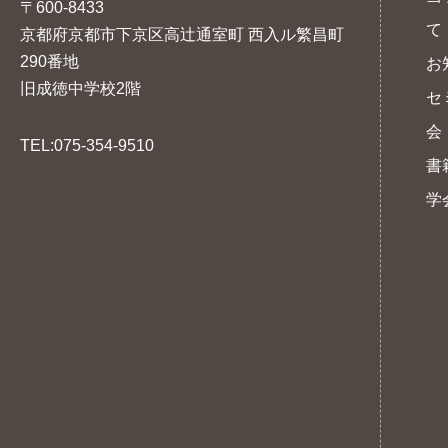
〒600-8433
て
京都府京都市下京区高辻通室町 西入ル繁昌町
290番地
お
旧成徳中学校2階
セ
会
TEL:075-354-9510
書
学