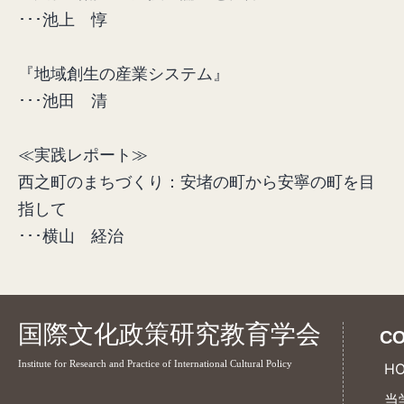
･･･池上 惇
『地域創生の産業システム』
･･･池田 清
≪実践レポート≫
西之町のまちづくり：安堵の町から安寧の町を目
指して
･･･横山 経治
国際文化政策研究教育学会
CO
Institute for Research and Practice of International Cultural Policy
H
当