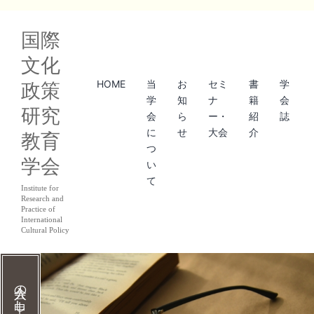
コ
国際
ン
文化
テ
HOME
当
お
セミ
書
学
政策
ン
学
知
ナ
籍
会
研究
ツ
会
ら
ー・
紹
誌
に
せ
大会
介
教育
へ
つ
学会
ス
い
て
キ
Institute for
Research and
ッ
Practice of
International
Cultural Policy
プ