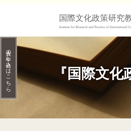
コ
国際文化政策研究
ン
Institute for Research and Practice of International Cu
テ
ン
ツ
入会の申し込みはこちら
へ
『国際文化政
ス
キ
ッ
プ