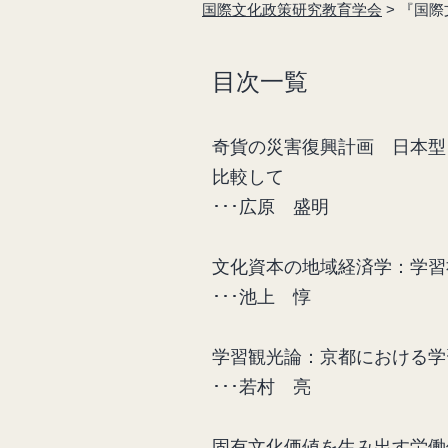
国際文化政策研究教育学会
>
『国際文
目次一覧
奇貨の災害復興計画 日本型
比較して
･･･
文化資本の地域経済学：学習
･･･池上 惇
学習観光論：京都における学
･･･若村 亮
固有文化価値を生み出す労働