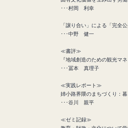
･･･村岡 利幸
「譲り合い」による「完全公
･･･中野 健一
≪書評≫
『地域創造のための観光
･･･冨本 真理子
≪実践レポート≫
姉小路界隈のまちづくり：
･･･谷川 親平
≪ゼミ記録≫