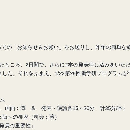
っての「お知らせ＆お願い」をお送りし、昨年の簡単な
ところ、2日間で、さらに2本の発表申し込みをいた
した。それをふまえ、1/22第29回働学研プログラム
ラム
面：澤 ＆ 発表・議論各15～20分：計35分/本）
出版への視座（司会：濱）
発展の重要性」