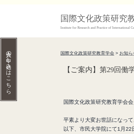
コ
国際文化政策研究
ン
Institute for Research and Practice of International Cu
テ
ン
ツ
入会の申し込みはこちら
国際文化政策研究教育学会
>
お知ら
へ
【ご案内】第29回働
ス
キ
ッ
プ
国際文化政策研究教育学会会
平素より大変お世話になって
以下、市民大学院にて1月2