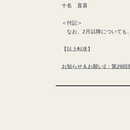
十名 直喜
＜付記＞
なお、2月以降についても
【以上転送】
お知らせ＆お願い2：第29回働学