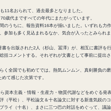
加も11名おられて、過去最多となりました。
ら70歳代まですべての年代にまたがっています。
間のうちに、報告資料16本が揃いました。いずれも力
、参加も多く見込まれるなか、気合が入ったとみられま
著書を出版された2人（杉山、冨澤）が、相互に書評を
総括コメントする。それぞれが文書として事前に提出さ
らく全国でも初めてでは。熱気ムンムン、真剣勝負の磨
ためて感じた次第です。
点から資本主義・情報・生産力・物質代謝などをめぐる発
評（平松）、平松論文＆十名論文に対する新進気鋭のコ
プライ（十名）、まさに三つ巴の対話をめぐって、議論