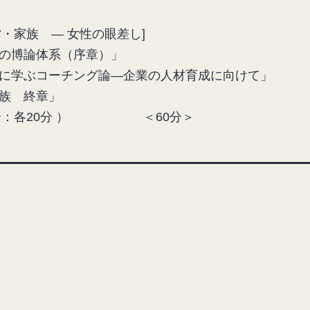
経営・家族 ― 女性の眼差し]
の博論体系（序章）」
に学ぶコーチング論―企業の人材育成に向けて」
族 終章」
10分：各20分 ） ＜60分＞