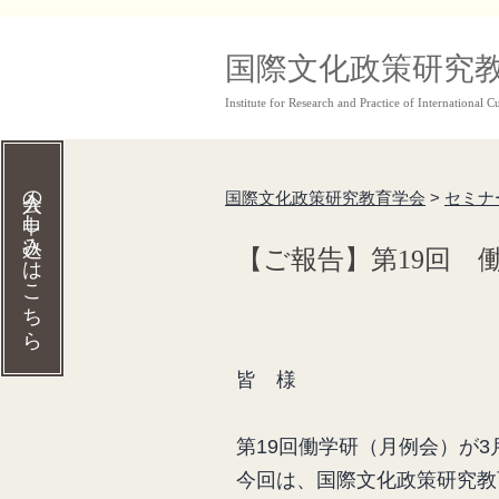
コ
国際文化政策研究
ン
Institute for Research and Practice of International Cu
テ
ン
ツ
入会の申し込みはこちら
国際文化政策研究教育学会
>
セミナ
へ
【ご報告】第19回 働
ス
キ
ッ
プ
皆 様
第19回働学研（月例会）が3
今回は、国際文化政策研究教