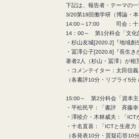
下記は、報告者・テーマの一
3/20第19回働学研（博論・
14:00～17:00 司会：
14：00～ 第1分科会「
・杉山友城[2020.2]『
・冨澤公子[2020.6]『
著者2人（杉山・冨澤）が相
・コメンテイター：太田信義
（各書評10分・リプライ5分 /
15:00～ 第2分科会「資
・平松民平：「書評 斉藤幸
・澤稜介・木林威夫：「IC
・十名直喜：「ICTと生産
（各発表10分・質疑応答10分