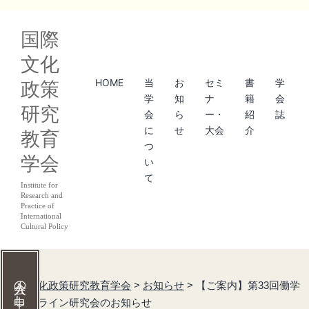
コ
国際
ン
文化
テ
HOME
当
お
セミ
書
学
政策
ン
学
知
ナ
籍
会
研究
ツ
会
ら
ー・
紹
誌
に
せ
大会
介
教育
へ
つ
学会
ス
い
て
キ
Institute for
Research and
ッ
Practice of
International
Cultural Policy
プ
国際文化政策研究教育学会
>
お知らせ
>
【ご案内】第33回働学
研オンライン研究会のお知らせ