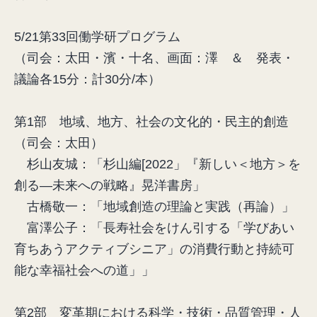
5/21第33回働学研プログラム
（司会：太田・濱・十名、画面：澤 ＆ 発表・
議論各15分：計30分/本）
第1部 地域、地方、社会の文化的・民主的創造
（司会：太田）
杉山友城：「杉山編[2022」『新しい＜地方＞を
創る―未来への戦略』晃洋書房」
古橋敬一：「地域創造の理論と実践（再論）」
富澤公子：「長寿社会をけん引する「学びあい
育ちあうアクティブシニア」の消費行動と持続可
能な幸福社会への道」」
第2部 変革期における科学・技術・品質管理・人