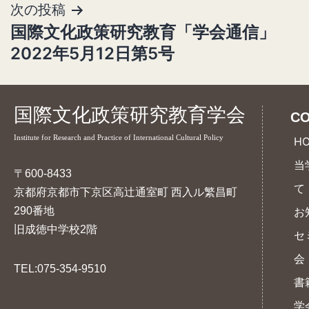
ビ
次の投稿
ゲ
国際文化政策研究教育「学会通信」
ー
2022年5月12日第5号
シ
ョ
国際文化政策研究教育学会
CO
ン
Institute for Research and Practice of International Cultural Policy
H
当
〒600-8433
て
京都府京都市下京区高辻通室町 西入ル繁昌町
290番地
お
旧成徳中学校2階
セ
会
TEL:075-354-9510
書
学